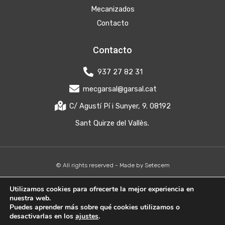
Mecanizados
Contacto
Contacto
937 27 82 31
mecgarsal@garsal.cat
C/ Agustí Pí i Sunyer, 9. 08192
Sant Quirze del Vallès.
© All rights reserved - Made by
Setecem
Aviso legal - Política de privacidad
-
Política de Cookies
Utilizamos cookies para ofrecerte la mejor experiencia en
nuestra web.
Puedes aprender más sobre qué cookies utilizamos o
desactivarlas en los
ajustes
.